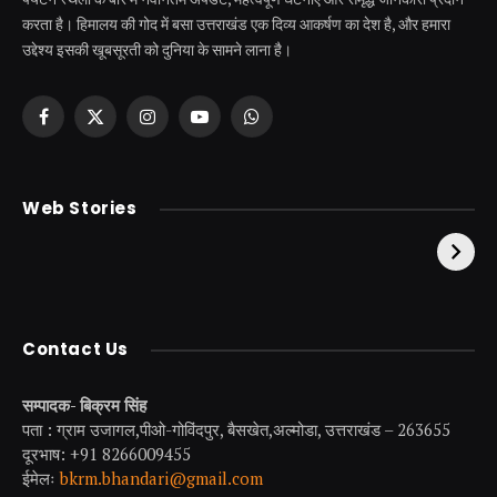
करता है। हिमालय की गोद में बसा उत्तराखंड एक दिव्य आकर्षण का देश है, और हमारा
उद्देश्य इसकी खूबसूरती को दुनिया के सामने लाना है।
Facebook
X
Instagram
YouTube
WhatsApp
(Twitter)
केदारनाथ से पहले होती है
उत्तराखंड की एक ऐसी
Web Stories
इनकी पूजा ! दर्शन के बिना
झील जहाँ नाहने आती हैं
अधूरी है यात्रा !
परियां।
Contact Us
सम्पादक- बिक्रम सिंह
पता : ग्राम उजागल,पीओ-गोविंदपुर, बैसखेत,अल्मोडा, उत्तराखंड – 263655
दूरभाष: +91 8266009455
ईमेलः
bkrm.bhandari@gmail.com