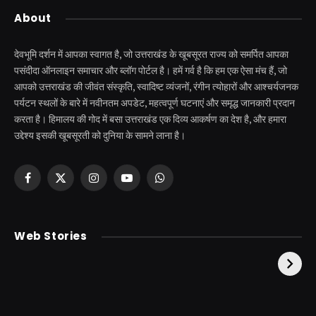
About
देवभूमि दर्शन में आपका स्वागत है, जो उत्तराखंड के खूबसूरत राज्य को समर्पित आपका
पसंदीदा ऑनलाइन समाचार और ब्लॉग पोर्टल है। हमें गर्व है कि हम एक ऐसा मंच हैं, जो
आपको उत्तराखंड की जीवंत संस्कृति, स्वादिष्ट व्यंजनों, रंगीन त्योहारों और आश्चर्यजनक
पर्यटन स्थलों के बारे में नवीनतम अपडेट, महत्वपूर्ण घटनाएं और समृद्ध जानकारी प्रदान
करता है। हिमालय की गोद में बसा उत्तराखंड एक दिव्य आकर्षण का देश है, और हमारा
उद्देश्य इसकी खूबसूरती को दुनिया के सामने लाना है।
Facebook
X
Instagram
YouTube
WhatsApp
(Twitter)
केदारनाथ से पहले होती है
उत्तराखंड की एक ऐसी
Web Stories
इनकी पूजा ! दर्शन के बिना
झील जहाँ नाहने आती हैं
अधूरी है यात्रा !
परियां।