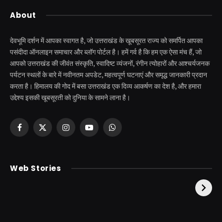
About
देवभूमि दर्शन में आपका स्वागत है, जो उत्तराखंड के खूबसूरत राज्य को समर्पित आपका
पसंदीदा ऑनलाइन समाचार और ब्लॉग पोर्टल है। हमें गर्व है कि हम एक ऐसा मंच हैं, जो
आपको उत्तराखंड की जीवंत संस्कृति, स्वादिष्ट व्यंजनों, रंगीन त्योहारों और आश्चर्यजनक
पर्यटन स्थलों के बारे में नवीनतम अपडेट, महत्वपूर्ण घटनाएं और समृद्ध जानकारी प्रदान
करता है। हिमालय की गोद में बसा उत्तराखंड एक दिव्य आकर्षण का देश है, और हमारा
उद्देश्य इसकी खूबसूरती को दुनिया के सामने लाना है।
Facebook
X
Instagram
YouTube
WhatsApp
(Twitter)
केदारनाथ से पहले होती है
उत्तराखंड की एक ऐसी
Web Stories
इनकी पूजा ! दर्शन के बिना
झील जहाँ नाहने आती हैं
अधूरी है यात्रा !
परियां।