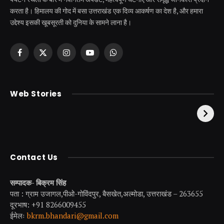
करता है। हिमालय की गोद में बसा उत्तराखंड एक दिव्य आकर्षण का देश है, और हमारा
उद्देश्य इसकी खूबसूरती को दुनिया के सामने लाना है।
Facebook
X
Instagram
YouTube
WhatsApp
(Twitter)
केदारनाथ से पहले होती है
उत्तराखंड की एक ऐसी
Web Stories
इनकी पूजा ! दर्शन के बिना
झील जहाँ नाहने आती हैं
अधूरी है यात्रा !
परियां।
Contact Us
सम्पादक- बिक्रम सिंह
पता : ग्राम उजागल,पीओ-गोविंदपुर, बैसखेत,अल्मोडा, उत्तराखंड – 263655
दूरभाष: +91 8266009455
ईमेलः
bkrm.bhandari@gmail.com