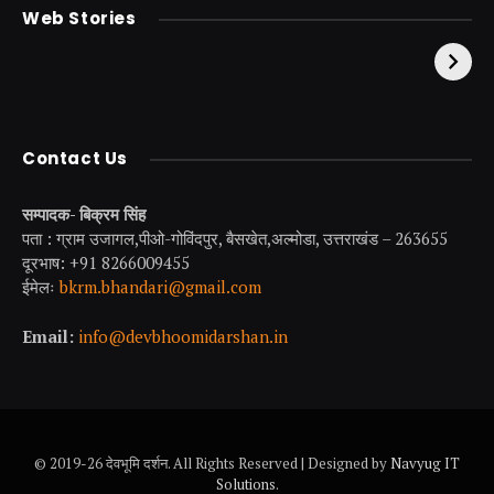
केदारनाथ से पहले होती है
उत्तराखंड की एक ऐसी
Web Stories
इनकी पूजा ! दर्शन के बिना
झील जहाँ नाहने आती हैं
अधूरी है यात्रा !
परियां।
Contact Us
सम्पादक- बिक्रम सिंह
पता : ग्राम उजागल,पीओ-गोविंदपुर, बैसखेत,अल्मोडा, उत्तराखंड – 263655
दूरभाष: +91 8266009455
ईमेलः
bkrm.bhandari@gmail.com
Email:
info@devbhoomidarshan.in
© 2019-26 देवभूमि दर्शन. All Rights Reserved | Designed by
Navyug IT
Solutions
.