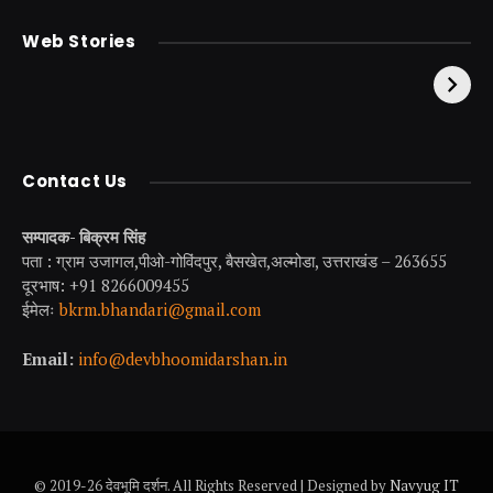
केदारनाथ से पहले होती है
उत्तराखंड की एक ऐसी
Web Stories
इनकी पूजा ! दर्शन के बिना
झील जहाँ नाहने आती हैं
अधूरी है यात्रा !
परियां।
Contact Us
सम्पादक- बिक्रम सिंह
पता : ग्राम उजागल,पीओ-गोविंदपुर, बैसखेत,अल्मोडा, उत्तराखंड – 263655
दूरभाष: +91 8266009455
ईमेलः
bkrm.bhandari@gmail.com
Email:
info@devbhoomidarshan.in
© 2019-26 देवभूमि दर्शन. All Rights Reserved | Designed by
Navyug IT