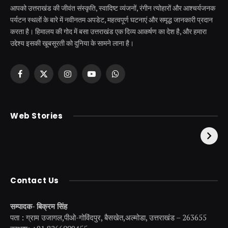
आपको उत्तराखंड की जीवंत संस्कृति, स्वादिष्ट व्यंजनों, रंगीन त्योहारों और आश्चर्यजनक
पर्यटन स्थलों के बारे में नवीनतम अपडेट, महत्वपूर्ण घटनाएं और समृद्ध जानकारी प्रदान
करता है। हिमालय की गोद में बसा उत्तराखंड एक दिव्य आकर्षण का देश है, और हमारा
उद्देश्य इसकी खूबसूरती को दुनिया के सामने लाना है।
Facebook
X
Instagram
YouTube
WhatsApp
(Twitter)
केदारनाथ से पहले होती है
उत्तराखंड की एक ऐसी
Web Stories
इनकी पूजा ! दर्शन के बिना
झील जहाँ नाहने आती हैं
अधूरी है यात्रा !
परियां।
Contact Us
सम्पादक- बिक्रम सिंह
पता : ग्राम उजागल,पीओ-गोविंदपुर, बैसखेत,अल्मोडा, उत्तराखंड – 263655