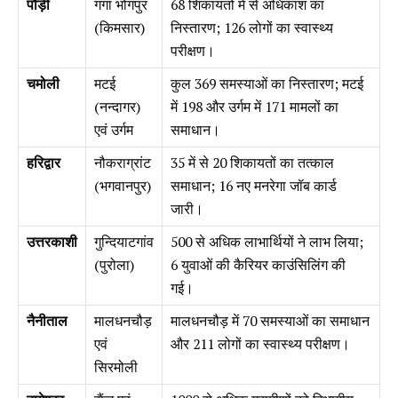
पौड़ी
गंगा भोगपुर
68 शिकायतों में से अधिकांश का
(किमसार)
निस्तारण; 126 लोगों का स्वास्थ्य
परीक्षण।
चमोली
मटई
कुल 369 समस्याओं का निस्तारण; मटई
(नन्दागर)
में 198 और उर्गम में 171 मामलों का
एवं उर्गम
समाधान।
हरिद्वार
नौकराग्रांट
35 में से 20 शिकायतों का तत्काल
(भगवानपुर)
समाधान; 16 नए मनरेगा जॉब कार्ड
जारी।
उत्तरकाशी
गुन्दियाटगांव
500 से अधिक लाभार्थियों ने लाभ लिया;
(पुरोला)
6 युवाओं की कैरियर काउंसिलिंग की
गई।
नैनीताल
मालधनचौड़
मालधनचौड़ में 70 समस्याओं का समाधान
एवं
और 211 लोगों का स्वास्थ्य परीक्षण।
सिरमोली