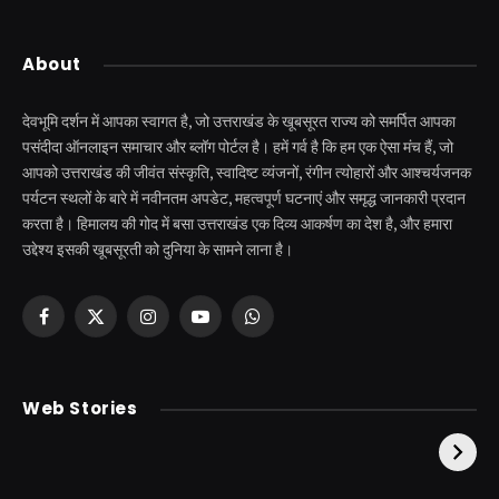
About
देवभूमि दर्शन में आपका स्वागत है, जो उत्तराखंड के खूबसूरत राज्य को समर्पित आपका
पसंदीदा ऑनलाइन समाचार और ब्लॉग पोर्टल है। हमें गर्व है कि हम एक ऐसा मंच हैं, जो
आपको उत्तराखंड की जीवंत संस्कृति, स्वादिष्ट व्यंजनों, रंगीन त्योहारों और आश्चर्यजनक
पर्यटन स्थलों के बारे में नवीनतम अपडेट, महत्वपूर्ण घटनाएं और समृद्ध जानकारी प्रदान
करता है। हिमालय की गोद में बसा उत्तराखंड एक दिव्य आकर्षण का देश है, और हमारा
उद्देश्य इसकी खूबसूरती को दुनिया के सामने लाना है।
Facebook
X
Instagram
YouTube
WhatsApp
(Twitter)
केदारनाथ से पहले होती है
उत्तराखंड की एक ऐसी
Web Stories
इनकी पूजा ! दर्शन के बिना
झील जहाँ नाहने आती हैं
अधूरी है यात्रा !
परियां।