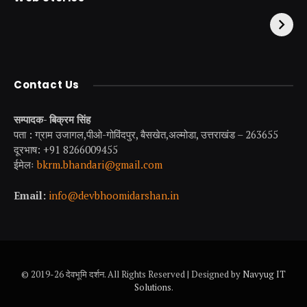
इनकी पूजा ! दर्शन के बिना
झील जहाँ नाहने आती हैं
अधूरी है यात्रा !
परियां।
Contact Us
सम्पादक- बिक्रम सिंह
पता : ग्राम उजागल,पीओ-गोविंदपुर, बैसखेत,अल्मोडा, उत्तराखंड – 263655
दूरभाष: +91 8266009455
ईमेलः
bkrm.bhandari@gmail.com
Email:
info@devbhoomidarshan.in
© 2019-26 देवभूमि दर्शन. All Rights Reserved | Designed by
Navyug IT
Solutions
.