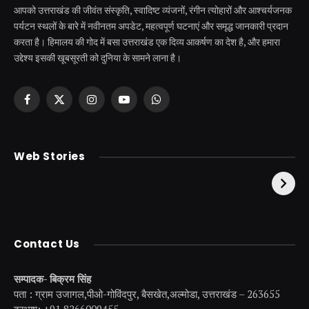
आपको उत्तराखंड की जीवंत संस्कृति, स्वादिष्ट व्यंजनों, रंगीन त्योहारों और आश्चर्यजनक
पर्यटन स्थलों के बारे में नवीनतम अपडेट, महत्वपूर्ण घटनाएं और समृद्ध जानकारी प्रदान
करता है। हिमालय की गोद में बसा उत्तराखंड एक दिव्य आकर्षण का देश है, और हमारा
उद्देश्य इसकी खूबसूरती को दुनिया के सामने लाना है।
Facebook
X
Instagram
YouTube
WhatsApp
(Twitter)
केदारनाथ से पहले होती है
उत्तराखंड की एक ऐसी
Web Stories
इनकी पूजा ! दर्शन के बिना
झील जहाँ नाहने आती हैं
अधूरी है यात्रा !
परियां।
Contact Us
सम्पादक- बिक्रम सिंह
पता : ग्राम उजागल,पीओ-गोविंदपुर, बैसखेत,अल्मोडा, उत्तराखंड – 263655