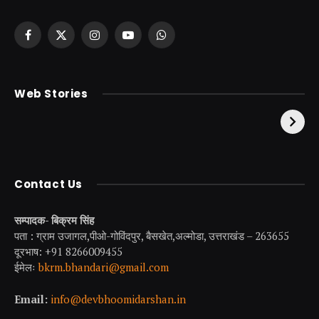
Facebook
X
Instagram
YouTube
WhatsApp
(Twitter)
केदारनाथ से पहले होती है
उत्तराखंड की एक ऐसी
Web Stories
इनकी पूजा ! दर्शन के बिना
झील जहाँ नाहने आती हैं
अधूरी है यात्रा !
परियां।
Contact Us
सम्पादक- बिक्रम सिंह
पता : ग्राम उजागल,पीओ-गोविंदपुर, बैसखेत,अल्मोडा, उत्तराखंड – 263655
दूरभाष: +91 8266009455
ईमेलः
bkrm.bhandari@gmail.com
Email:
info@devbhoomidarshan.in