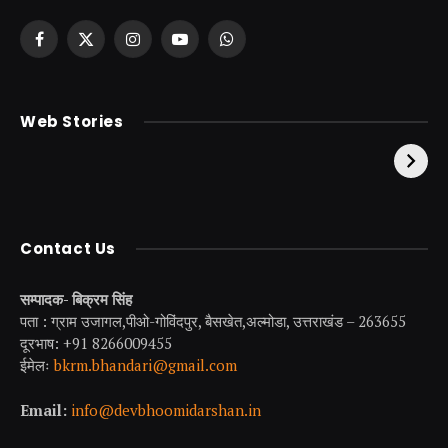
Facebook
X
Instagram
YouTube
WhatsApp
(Twitter)
केदारनाथ से पहले होती है
उत्तराखंड की एक ऐसी
Web Stories
इनकी पूजा ! दर्शन के बिना
झील जहाँ नाहने आती हैं
अधूरी है यात्रा !
परियां।
Contact Us
सम्पादक- बिक्रम सिंह
पता : ग्राम उजागल,पीओ-गोविंदपुर, बैसखेत,अल्मोडा, उत्तराखंड – 263655
दूरभाष: +91 8266009455
ईमेलः
bkrm.bhandari@gmail.com
Email:
info@devbhoomidarshan.in