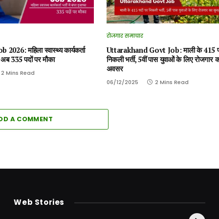
रोजगार समाचार
026: महिला स्वास्थ्य कार्यकर्ता
Uttarakhand Govt Job: माली के 415 पद
ा, अब 335 पदों पर मौका
निकली भर्ती, 5वीं पास युवाओं के लिए रोजगार 
अवसर
2 Mins Read
06/12/2025
2 Mins Read
DD A COMMENT
केदारनाथ से पहले होती है
उत्तराखंड की एक ऐसी
दि
Web Stories
इनकी पूजा ! दर्शन के बिना
झील जहाँ नाहने आती हैं
स्