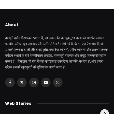
About
देवभूमि दर्शन में आपका स्वागत है, जो उत्तराखंड के खूबसूरत राज्य को समर्पित आपका
पसंदीदा ऑनलाइन समाचार और ब्लॉग पोर्टल है। हमें गर्व है कि हम एक ऐसा मंच हैं, जो
आपको उत्तराखंड की जीवंत संस्कृति, स्वादिष्ट व्यंजनों, रंगीन त्योहारों और आश्चर्यजनक
पर्यटन स्थलों के बारे में नवीनतम अपडेट, महत्वपूर्ण घटनाएं और समृद्ध जानकारी प्रदान
करता है। हिमालय की गोद में बसा उत्तराखंड एक दिव्य आकर्षण का देश है, और हमारा
उद्देश्य इसकी खूबसूरती को दुनिया के सामने लाना है।
Facebook
X
Instagram
YouTube
WhatsApp
(Twitter)
केदारनाथ से पहले होती है
उत्तराखंड की एक ऐसी
Web Stories
इनकी पूजा ! दर्शन के बिना
झील जहाँ नाहने आती हैं
अधूरी है यात्रा !
परियां।