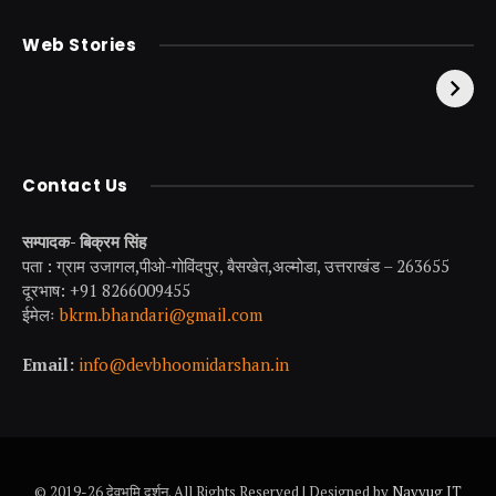
केदारनाथ से पहले होती है
उत्तराखंड की एक ऐसी
Web Stories
इनकी पूजा ! दर्शन के बिना
झील जहाँ नाहने आती हैं
अधूरी है यात्रा !
परियां।
Contact Us
सम्पादक- बिक्रम सिंह
पता : ग्राम उजागल,पीओ-गोविंदपुर, बैसखेत,अल्मोडा, उत्तराखंड – 263655
दूरभाष: +91 8266009455
ईमेलः
bkrm.bhandari@gmail.com
Email:
info@devbhoomidarshan.in
© 2019-26 देवभूमि दर्शन. All Rights Reserved | Designed by
Navyug IT