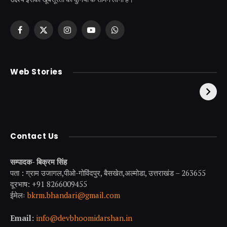
Facebook
X
Instagram
YouTube
WhatsApp
(Twitter)
केदारनाथ से पहले होती है
उत्तराखंड की एक ऐसी
Web Stories
इनकी पूजा ! दर्शन के बिना
झील जहाँ नाहने आती हैं
अधूरी है यात्रा !
परियां।
Contact Us
सम्पादक- बिक्रम सिंह
पता : ग्राम उजागल,पीओ-गोविंदपुर, बैसखेत,अल्मोडा, उत्तराखंड – 263655
दूरभाष: +91 8266009455
ईमेलः
bkrm.bhandari@gmail.com
Email:
info@devbhoomidarshan.in