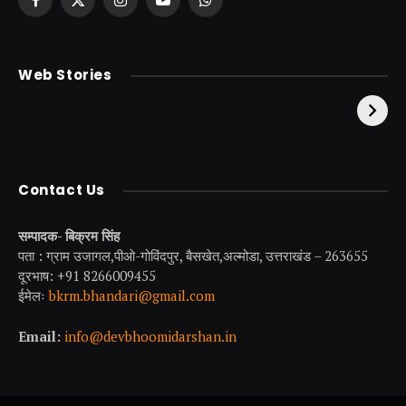
Facebook
X
Instagram
YouTube
WhatsApp
(Twitter)
केदारनाथ से पहले होती है
उत्तराखंड की एक ऐसी
Web Stories
इनकी पूजा ! दर्शन के बिना
झील जहाँ नाहने आती हैं
अधूरी है यात्रा !
परियां।
Contact Us
सम्पादक- बिक्रम सिंह
पता : ग्राम उजागल,पीओ-गोविंदपुर, बैसखेत,अल्मोडा, उत्तराखंड – 263655
दूरभाष: +91 8266009455
ईमेलः
bkrm.bhandari@gmail.com
Email:
info@devbhoomidarshan.in