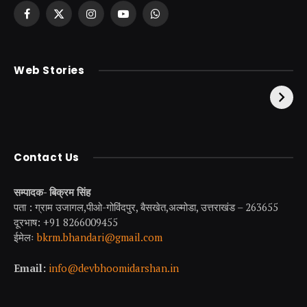
Facebook
X
Instagram
YouTube
WhatsApp
(Twitter)
केदारनाथ से पहले होती है
उत्तराखंड की एक ऐसी
Web Stories
इनकी पूजा ! दर्शन के बिना
झील जहाँ नाहने आती हैं
अधूरी है यात्रा !
परियां।
Contact Us
सम्पादक- बिक्रम सिंह
पता : ग्राम उजागल,पीओ-गोविंदपुर, बैसखेत,अल्मोडा, उत्तराखंड – 263655
दूरभाष: +91 8266009455
ईमेलः
bkrm.bhandari@gmail.com
Email:
info@devbhoomidarshan.in