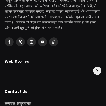
देवभूमि दर्शन में आपका स्वागत है, जो उत्तराखंड के खूबसूरत राज्य को समर्पित आपका
पसंदीदा ऑनलाइन समाचार और ब्लॉग पोर्टल है। हमें गर्व है कि हम एक ऐसा मंच हैं, जो
आपको उत्तराखंड की जीवंत संस्कृति, स्वादिष्ट व्यंजनों, रंगीन त्योहारों और आश्चर्यजनक
पर्यटन स्थलों के बारे में नवीनतम अपडेट, महत्वपूर्ण घटनाएं और समृद्ध जानकारी प्रदान
करता है। हिमालय की गोद में बसा उत्तराखंड एक दिव्य आकर्षण का देश है, और हमारा
उद्देश्य इसकी खूबसूरती को दुनिया के सामने लाना है।
Facebook
X
Instagram
YouTube
WhatsApp
(Twitter)
केदारनाथ से पहले होती है
उत्तराखंड की एक ऐसी
Web Stories
इनकी पूजा ! दर्शन के बिना
झील जहाँ नाहने आती हैं
अधूरी है यात्रा !
परियां।
Contact Us
सम्पादक- बिक्रम सिंह