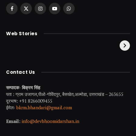
Facebook
X
Instagram
YouTube
WhatsApp
(Twitter)
केदारनाथ से पहले होती है
उत्तराखंड की एक ऐसी
Web Stories
इनकी पूजा ! दर्शन के बिना
झील जहाँ नाहने आती हैं
अधूरी है यात्रा !
परियां।
Contact Us
सम्पादक- बिक्रम सिंह
पता : ग्राम उजागल,पीओ-गोविंदपुर, बैसखेत,अल्मोडा, उत्तराखंड – 263655
दूरभाष: +91 8266009455
ईमेलः
bkrm.bhandari@gmail.com
Email:
info@devbhoomidarshan.in