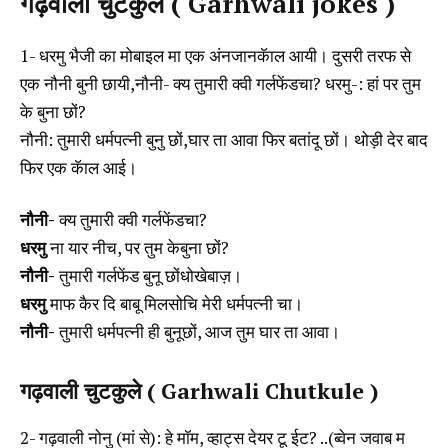
गढ़वाली चुटकुले ( Garhwali jokes )
1- धरमु भैजी का मोबाइल मा एक अंनजानकॅाल आयी। दुसरी तरफ से
एक नौनी बुनी छायी,नौनी- क्य तुमारी क्वी गर्लफेंडचा? धरमु-: हां पर तुम
के बुना छों?
नौनी: तुमारी धर्मपत्नी बुनु छों,घार ता आवा फिर बतांदू छों। थोड़ी देर बाद
फिर एक कॅाल आई।
नौनी-
क्य तुमारी क्वी गर्लफेंडचा?
धरमु
ना यार नीच, पर तुम केबुना छों?
नौनी-
तुमारी गर्लफेंड बुनू छोंधोखेबाज़।
धरमु
माफ कैर दि बाबू मिलसोचि मेरी धर्मपत्नी चा।
नौनी-
तुमारी धर्मपत्नी ही बुनूछों, आज तुम घार ता आवा।
गढ़वाली चुटकुले ( Garhwali Chutkule )
2- गढ़वाली नोनु (मां से): हे मॉम, व्हाट्स देयर टू ईट? ..(ब्वेन जवाब म