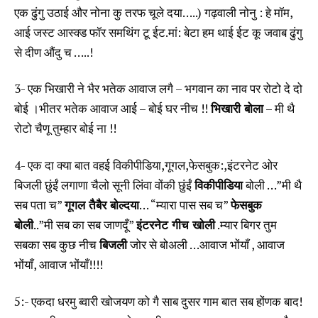
एक ढुंगु उठाई और नोना कु तरफ चूले दया…..) गढ़वाली नोनु : हे मॉम,
आई जस्ट आस्क्ड फॉर समथिंग टू ईट.मां: बेटा हम थाई ईट कू जवाब ढुंगु
से दीण औंदु च …..!
3- एक भिखारी ने भैर भतेक आवाज लगै – भगवान का नाव पर रोटो दे दो
बोई ।भीतर भतेक आवाज आई – बोई घर नीच !!
भिखारी बोला
– मी थै
रोटो चैणू तुम्हार बोई ना !!
4- एक दा क्या बात वहई विकीपीडिया,गूगल,फेसबुक:,इंटरनेट ओर
बिजली छुंईं लगाणा चैलो सूनी लिंवा वोंकी छुंईं
विकीपीडिया
बोली …”मी थै
सब पता च”
गूगल तैबैर बोल्दया
… “म्यारा पास सब च”
फेसबुक
बोली
..”मी सब का सब जाणदूँ”
इंटरनेट गीच खोली
.म्यार बिगर तुम
सबका सब कुछ नीच
बिजली
जोर से बोअली …आवाज भोंयाँ , आवाज
भोंयाँ, आवाज भोंयाँ!!!!
5:- एकदा धरमु ब्वारी खोजयण को गै साब दुसर गाम बात सब होंणक बाद!