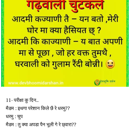
11- परीक्षा कु दिन..
मैडम : इथगा परेशान किले छै रे धरमु??
धरमु : चुप
मैडम : तु क्या अपडा पैन भूली गे रे छ्वारा??