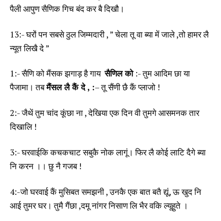
पैली आपुण सैणिक गिच बंद कर बै दिखौ।
13:- घरों पन सबसे ठुल जिम्मदारी , ” चेला तू वा ब्या में जाले ,तो हामर लै
न्यूत लिखै दे ”
1:- सैणि को मैंसक झगाड़ है गाय
सैणिल को
:- तुम आदिम छा या
पैजामा। तब
मैंसल लै कैं दे , :
– तू सैंणी छै कैं प्लाजो !
2:- जैथें तुम चांद कूंछा ना , देखिया एक दिन वी तुमगे आसमनक तार
दिखालि !
3:- घरवाईकि कचकचाट सबुकै नोक लागूं। फिर लै कोई लाटि दैगे ब्या
नि करन ।। छु नै गजब !
4:-जो घरवाई कैं मुसिबत समझनी , उनकै एक बात बतै द्यूं, ऊ खुद नि
आई तुमर घर। तुमै गैंछा ,दमू नांगर निसाण लि भैर वकि ल्यूहुते ।