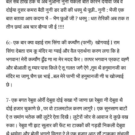
बल सब ठीख ठक च अब नुओना नुनी यकला बात कारन दयावा जब वै
दोईया दुसर कमरा बैठी नुनी डर डरी की धरमु थै पूछी.. नुनी : भैजी एक
बात बतावा आप कदगा भै – भैण छुओं जी ? धरमु : धत तेरिकी अब तक त
तीन छयां अब चार व्हैग्या जी ई !!!!
6:- एक बार क्या वहाई राम सिंगा की क्ज्याँण (पत्नी) खोगयाई I राम
सिंगा देबता राम कू मंदिर मा ग्याई और वैल प्रार्थना करण लगा कि हे
भगवान! मेरी क्ज्याँण ढूँढ णा मा मेर मदद कैर। तत्पर भगवान प्रकट वह्गै
और बोआली तू म्यार पास किले ऐ तू गलत जगै ऐगे ,तुम थै हनुमानजी का
मंदिर मा जाणू चैण छा भाई ..बल मेरे पत्नी भी हनुमानजी णी च खोज्याई
छे।
7- एक बगत रेबुवा ओर्री देबुवा दोई सखा गों जाणा छा रेबुवा नी देबुवा थै
दोई हजार चुकाणे छे , पर वो टालमटोल करण लागुरै। एक सुनसाण बाटों
ऐ त समांण भतेक क्वी लुटेरे ऐता दिखै। लुटेरों जोर से आवाज दे कुछे वख
रुका। रेबुवा णी झट सुलार की फेंट मा टाक्कों की गड्‍डी निकली देबुवा
थै थामेदा और बोली भगतो मित्रा ऐ ले एक हजार आठ सौं टाकका संभाली