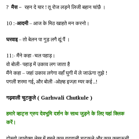
?
मैस –
रहन दे यार ! तू रोज लड़ने लिजी बहान चांछै ।
10 :-
आदमी
– आज के मिठ खाहते मन करनो।
घरवाइ
– तो बेलन पा गुड़ लगै द्यूं पैं ।
11:- मैंने कहा -चल पहाड़।
वो बोली- पहाड़ में उकाव लग जाता है
मैंने कहा – जहां उकाव लगेगा वहाँ घुगी में ले जाऊंगा तुझे !
पगली शरमा गई, और बोली -ओह्ह इज्ज़ा म्यर कई ..!
गढ़वाली चुटकुले ( Garhwali Chutkule )
हमारे व्हाट्स ग्रुप देवभूमि दर्शन के साथ जुड़ने के लिए यहां क्लिक
करें।
दोस्तो उपरोक्त लेख में हमने कुछ गढ़वाली चुटकुले और कुछ कुमाऊनी