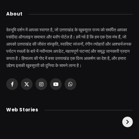
About
देवभूमि दर्शन में आपका स्वागत है, जो उत्तराखंड के खूबसूरत राज्य को समर्पित आपका
पसंदीदा ऑनलाइन समाचार और ब्लॉग पोर्टल है। हमें गर्व है कि हम एक ऐसा मंच हैं, जो
आपको उत्तराखंड की जीवंत संस्कृति, स्वादिष्ट व्यंजनों, रंगीन त्योहारों और आश्चर्यजनक
पर्यटन स्थलों के बारे में नवीनतम अपडेट, महत्वपूर्ण घटनाएं और समृद्ध जानकारी प्रदान
करता है। हिमालय की गोद में बसा उत्तराखंड एक दिव्य आकर्षण का देश है, और हमारा
उद्देश्य इसकी खूबसूरती को दुनिया के सामने लाना है।
Facebook
X
Instagram
YouTube
WhatsApp
(Twitter)
केदारनाथ से पहले होती है
उत्तराखंड की एक ऐसी
Web Stories
इनकी पूजा ! दर्शन के बिना
झील जहाँ नाहने आती हैं
अधूरी है यात्रा !
परियां।