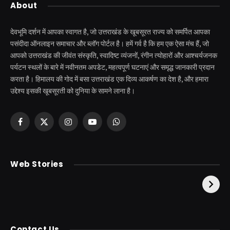
About
देवभूमि दर्शन में आपका स्वागत है, जो उत्तराखंड के खूबसूरत राज्य को समर्पित आपका
पसंदीदा ऑनलाइन समाचार और ब्लॉग पोर्टल है। हमें गर्व है कि हम एक ऐसा मंच हैं, जो
आपको उत्तराखंड की जीवंत संस्कृति, स्वादिष्ट व्यंजनों, रंगीन त्योहारों और आश्चर्यजनक
पर्यटन स्थलों के बारे में नवीनतम अपडेट, महत्वपूर्ण घटनाएं और समृद्ध जानकारी प्रदान
करता है। हिमालय की गोद में बसा उत्तराखंड एक दिव्य आकर्षण का देश है, और हमारा
उद्देश्य इसकी खूबसूरती को दुनिया के सामने लाना है।
Facebook
X
Instagram
YouTube
WhatsApp
(Twitter)
केदारनाथ से पहले होती है
उत्तराखंड की एक ऐसी
Web Stories
इनकी पूजा ! दर्शन के बिना
झील जहाँ नाहने आती हैं
अधूरी है यात्रा !
परियां।
Contact Us