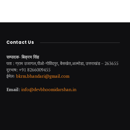
ल्ली के पास इन हिल
उत्तराखंड में गर्मियों में घूमने
पहाड़ी फल त
Contact Us
टेशनों में मनाइये नये साल
लायक कुछ खास स्थान
बेमिसाल फा
ा जश्न
सम्पादक- बिक्रम सिंह
पता : ग्राम उजागल,पीओ-गोविंदपुर, बैसखेत,अल्मोडा, उत्तराखंड – 263655
दूरभाष: +91 8266009455
ईमेलः
bkrm.bhandari@gmail.com
Email:
info@devbhoomidarshan.in