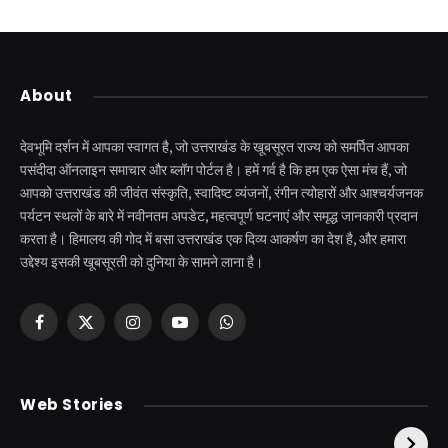
About
देवभूमि दर्शन में आपका स्वागत है, जो उत्तराखंड के खूबसूरत राज्य को समर्पित आपका
पसंदीदा ऑनलाइन समाचार और ब्लॉग पोर्टल है। हमें गर्व है कि हम एक ऐसा मंच हैं, जो
आपको उत्तराखंड की जीवंत संस्कृति, स्वादिष्ट व्यंजनों, रंगीन त्योहारों और आश्चर्यजनक
पर्यटन स्थलों के बारे में नवीनतम अपडेट, महत्वपूर्ण घटनाएं और समृद्ध जानकारी प्रदान
करता है। हिमालय की गोद में बसा उत्तराखंड एक दिव्य आकर्षण का देश है, और हमारा
उद्देश्य इसकी खूबसूरती को दुनिया के सामने लाना है।
Facebook
X
Instagram
YouTube
WhatsApp
(Twitter)
केदारनाथ से पहले होती है
उत्तराखंड की एक ऐसी
Web Stories
इनकी पूजा ! दर्शन के बिना
झील जहाँ नाहने आती हैं
अधूरी है यात्रा !
परियां।