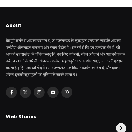
About
देवभूमि दर्शन में आपका स्वागत है, जो उत्तराखंड के खूबसूरत राज्य को समर्पित आपका
पसंदीदा ऑनलाइन समाचार और ब्लॉग पोर्टल है। हमें गर्व है कि हम एक ऐसा मंच हैं, जो
आपको उत्तराखंड की जीवंत संस्कृति, स्वादिष्ट व्यंजनों, रंगीन त्योहारों और आश्चर्यजनक
पर्यटन स्थलों के बारे में नवीनतम अपडेट, महत्वपूर्ण घटनाएं और समृद्ध जानकारी प्रदान
करता है। हिमालय की गोद में बसा उत्तराखंड एक दिव्य आकर्षण का देश है, और हमारा
उद्देश्य इसकी खूबसूरती को दुनिया के सामने लाना है।
Facebook
X
Instagram
YouTube
WhatsApp
(Twitter)
केदारनाथ से पहले होती है
उत्तराखंड की एक ऐसी
Web Stories
इनकी पूजा ! दर्शन के बिना
झील जहाँ नाहने आती हैं
अधूरी है यात्रा !
परियां।