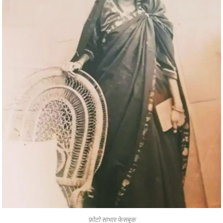
फ़ोटो साभार फेसबुक