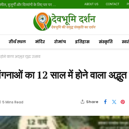
मतदाता सूची पुनरीक्षण अभियान: 20 लाख से अधिक नोटिस तामील, बुजुर्गों और दिव्यांगों के लिए घर पर होगी सुनवाई
ABOUT US
CONTACT
P
तीर्थ स्थल
मंदिर
रोमांच
इतिहास
संस्कृति
स्व
होने वाला अद्भुत युद्ध उत्सव
गनाओं का 12 साल में होने वाला अद्भुत य
Share
5 Mins Read