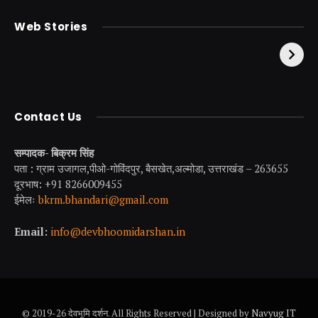
केदारनाथ से पहले होती है
उत्तराखंड की एक ऐसी
Web Stories
इनकी पूजा ! दर्शन के बिना
झील जहाँ नाहने आती हैं
अधूरी है यात्रा !
परियां।
Contact Us
सम्पादक- बिक्रम सिंह
पता : ग्राम उजागल,पीओ-गोविंदपुर, बैसखेत,अल्मोडा, उत्तराखंड – 263655
दूरभाष: +91 8266009455
ईमेलः
bkrm.bhandari@gmail.com
Email:
info@devbhoomidarshan.in
© 2019-26 देवभूमि दर्शन. All Rights Reserved | Designed by
Navyug IT