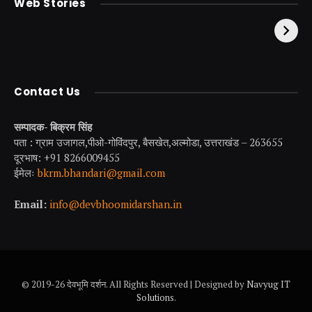
Web Stories
इनकी पूजा ! दर्शन के बिना
झील जहाँ नाहने आती हैं
अधूरी है यात्रा !
परियां।
Contact Us
सम्पादक- बिक्रम सिंह
पता : ग्राम उजागल,पीओ-गोविंदपुर, बैसखेत,अल्मोडा, उत्तराखंड – 263655
दूरभाष: +91 8266009455
ईमेलः
bkrm.bhandari@gmail.com
Email:
info@devbhoomidarshan.in
© 2019-26 देवभूमि दर्शन. All Rights Reserved | Designed by
Navyug IT
Solutions
.