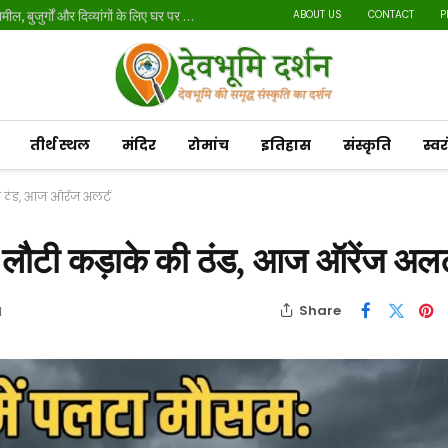
मतदाता सूची पुनरीक्षण अभियान: 20 लाख से अधिक नोटिस तामील, बुजुर्गों और दिव्यांगों के लिए घर पर होगी सुनवाई
ABOUT US
CONTACT
P
तीर्थ स्थल
मंदिर
रोमांच
इतिहास
संस्कृति
स्व
की ठंड, आज ऑरेंज अलर्ट
ें लौटी कड़ाके की ठंड, आज ऑरेंज अलर्
Share
d