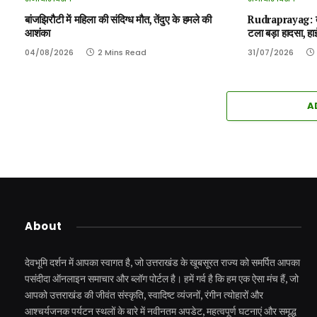
बांजझिरौटी में महिला की संदिग्ध मौत, तेंदुए के हमले की
Rudraprayag: तुं
आशंका
टला बड़ा हादसा, हा
04/08/2026
2 Mins Read
31/07/2026
A
About
देवभूमि दर्शन में आपका स्वागत है, जो उत्तराखंड के खूबसूरत राज्य को समर्पित आपका
पसंदीदा ऑनलाइन समाचार और ब्लॉग पोर्टल है। हमें गर्व है कि हम एक ऐसा मंच हैं, जो
आपको उत्तराखंड की जीवंत संस्कृति, स्वादिष्ट व्यंजनों, रंगीन त्योहारों और
आश्चर्यजनक पर्यटन स्थलों के बारे में नवीनतम अपडेट, महत्वपूर्ण घटनाएं और समृद्ध