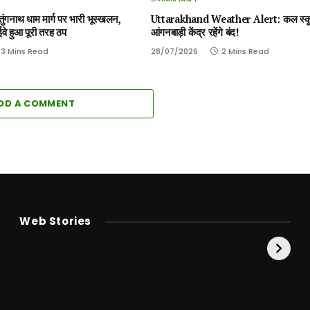
गनाथ धाम मार्ग पर भारी भूस्खलन,
Uttarakhand Weather Alert: कल स्
ईवे हुआ पूरी तरह ठप
आंगनबाड़ी केंद्र रहेंगे बंद!
3 Mins Read
28/07/2026
2 Mins Read
DD A COMMENT
केदारनाथ से पहले होती है
उत्तराखंड की एक ऐसी
दि
Web Stories
इनकी पूजा ! दर्शन के बिना
झील जहाँ नाहने आती हैं
स्
अधूरी है यात्रा !
परियां।
क