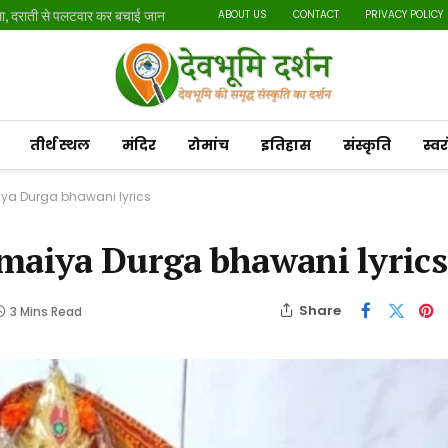
मतदाता सूची पुनरीक्षण अभियान: 20 लाख से अधिक नोटिस तामील, बुजुर्गों और दिव्यांगों के लिए घर पर होगी सुनवाई
ABOUT US
CONTACT
P
तीर्थ स्थल
मंदिर
रोमांच
इतिहास
संस्कृति
स्व
maiya Durga bhawani lyrics
| Jay maiya Durga bhawani lyrics
Share
3 Mins Read