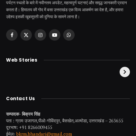
पर्यटन स्थलों के बारे में नवीनतम अपडेट, महत्वपूर्ण घटनाएं और समृद्ध जानकारी प्रदान
करता है। हिमालय की गोद में बसा उत्तराखंड एक दिव्य आकर्षण का देश है, और हमारा
उद्देश्य इसकी खूबसूरती को दुनिया के सामने लाना है।
Facebook
X
Instagram
YouTube
WhatsApp
(Twitter)
केदारनाथ से पहले होती है
उत्तराखंड की एक ऐसी
Web Stories
इनकी पूजा ! दर्शन के बिना
झील जहाँ नाहने आती हैं
अधूरी है यात्रा !
परियां।
Contact Us
सम्पादक- बिक्रम सिंह
पता : ग्राम उजागल,पीओ-गोविंदपुर, बैसखेत,अल्मोडा, उत्तराखंड – 263655
दूरभाष: +91 8266009455
ईमेलः
bkrm.bhandari@gmail.com