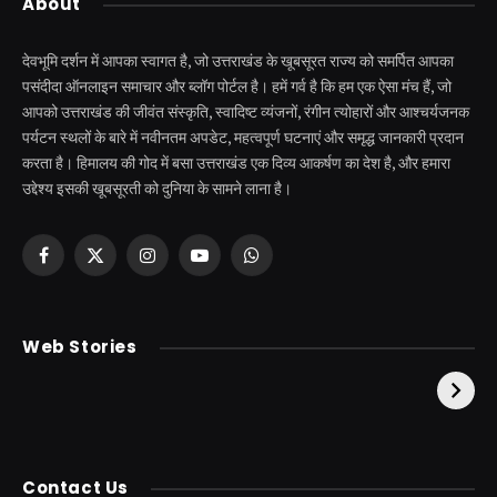
About
देवभूमि दर्शन में आपका स्वागत है, जो उत्तराखंड के खूबसूरत राज्य को समर्पित आपका
पसंदीदा ऑनलाइन समाचार और ब्लॉग पोर्टल है। हमें गर्व है कि हम एक ऐसा मंच हैं, जो
आपको उत्तराखंड की जीवंत संस्कृति, स्वादिष्ट व्यंजनों, रंगीन त्योहारों और आश्चर्यजनक
पर्यटन स्थलों के बारे में नवीनतम अपडेट, महत्वपूर्ण घटनाएं और समृद्ध जानकारी प्रदान
करता है। हिमालय की गोद में बसा उत्तराखंड एक दिव्य आकर्षण का देश है, और हमारा
उद्देश्य इसकी खूबसूरती को दुनिया के सामने लाना है।
Facebook
X
Instagram
YouTube
WhatsApp
(Twitter)
केदारनाथ से पहले होती है
उत्तराखंड की एक ऐसी
Web Stories
इनकी पूजा ! दर्शन के बिना
झील जहाँ नाहने आती हैं
अधूरी है यात्रा !
परियां।
Contact Us