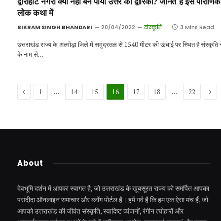
द्वाराहाट नगरी क्यों नहीं बन पायी उत्तर की द्वारिका? जानते हैं इस पौराणिक
लोक कथा में
BIKRAM SINGH BHANDARI
20/04/2022
संस्कृति
3 Mins Read
उत्तराखंड राज्य के अल्मोड़ा जिले में समुद्रतल से 1540 मीटर की ऊंचाई पर स्थित है संस्कृति
के नाम से…
Previous
Nex
…
…
1
14
15
16
17
18
22
About
देवभूमि दर्शन में आपका स्वागत है, जो उत्तराखंड के खूबसूरत राज्य को समर्पित आपका
पसंदीदा ऑनलाइन समाचार और ब्लॉग पोर्टल है। हमें गर्व है कि हम एक ऐसा मंच हैं, जो
आपको उत्तराखंड की जीवंत संस्कृति, स्वादिष्ट व्यंजनों, रंगीन त्योहारों और