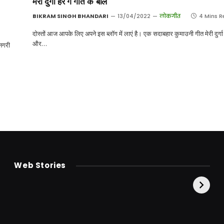
मेरी दुर्गा हरे गे गीत के बोल
BIKRAM SINGH BHANDARI
13/04/2022
लोकगीत
4 Mins 
दोस्तों आज आपके लिए अपने इस ब्लॉग में लाएं है। एक सदाबहार कुमाउनी गीत मेरी दुर्गा 
और…
 नगरी
t
केदारनाथ से पहले होती है
उत्तराखंड की एक ऐसी
दि
Web Stories
इनकी पूजा ! दर्शन के बिना
झील जहाँ नाहने आती हैं
स्
अधूरी है यात्रा !
परियां।
क