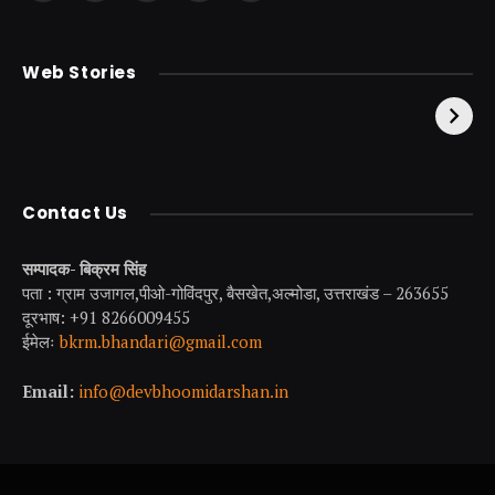
(Twitter)
केदारनाथ से पहले होती है
उत्तराखंड की एक ऐसी
Web Stories
इनकी पूजा ! दर्शन के बिना
झील जहाँ नाहने आती हैं
अधूरी है यात्रा !
परियां।
Contact Us
सम्पादक- बिक्रम सिंह
पता : ग्राम उजागल,पीओ-गोविंदपुर, बैसखेत,अल्मोडा, उत्तराखंड – 263655
दूरभाष: +91 8266009455
ईमेलः
bkrm.bhandari@gmail.com
Email:
info@devbhoomidarshan.in