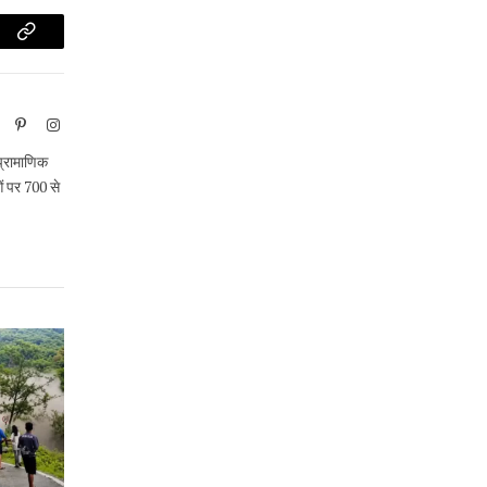
am
Copy
Link
ook
X
Pinterest
Instagram
(Twitter)
 प्रामाणिक
ओं पर 700 से