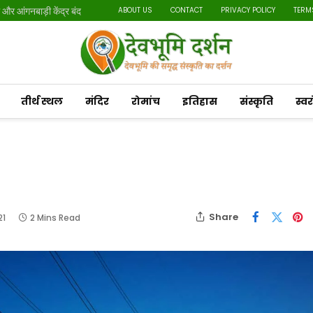
र आंगनबाड़ी केंद्र बंद
ABOUT US
CONTACT
PRIVACY POLICY
TERM
तीर्थ स्थल
मंदिर
रोमांच
इतिहास
संस्कृति
स्व
Share
21
2 Mins Read