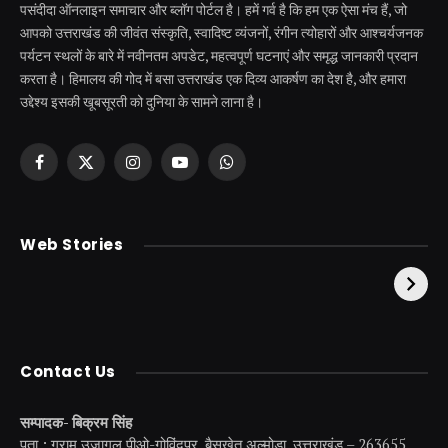
पसंदीदा ऑनलाइन समाचार और ब्लॉग पोर्टल है। हमें गर्व है कि हम एक ऐसा मंच हैं, जो
आपको उत्तराखंड की जीवंत संस्कृति, स्वादिष्ट व्यंजनों, रंगीन त्योहारों और आश्चर्यजनक
पर्यटन स्थलों के बारे में नवीनतम अपडेट, महत्वपूर्ण घटनाएं और समृद्ध जानकारी प्रदान
करता है। हिमालय की गोद में बसा उत्तराखंड एक दिव्य आकर्षण का देश है, और हमारा
उद्देश्य इसकी खूबसूरती को दुनिया के सामने लाना है।
Facebook
X
Instagram
YouTube
WhatsApp
(Twitter)
केदारनाथ से पहले होती है
उत्तराखंड की एक ऐसी
Web Stories
इनकी पूजा ! दर्शन के बिना
झील जहाँ नाहने आती हैं
अधूरी है यात्रा !
परियां।
Contact Us
सम्पादक- बिक्रम सिंह
पता : ग्राम उजागल,पीओ-गोविंदपुर, बैसखेत,अल्मोडा, उत्तराखंड – 263655