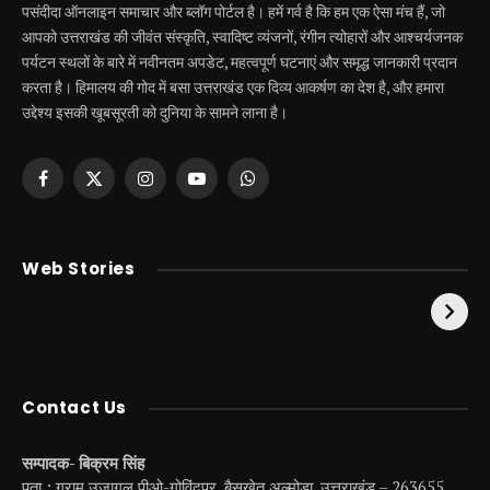
पसंदीदा ऑनलाइन समाचार और ब्लॉग पोर्टल है। हमें गर्व है कि हम एक ऐसा मंच हैं, जो
आपको उत्तराखंड की जीवंत संस्कृति, स्वादिष्ट व्यंजनों, रंगीन त्योहारों और आश्चर्यजनक
पर्यटन स्थलों के बारे में नवीनतम अपडेट, महत्वपूर्ण घटनाएं और समृद्ध जानकारी प्रदान
करता है। हिमालय की गोद में बसा उत्तराखंड एक दिव्य आकर्षण का देश है, और हमारा
उद्देश्य इसकी खूबसूरती को दुनिया के सामने लाना है।
Facebook
X
Instagram
YouTube
WhatsApp
(Twitter)
केदारनाथ से पहले होती है
उत्तराखंड की एक ऐसी
Web Stories
इनकी पूजा ! दर्शन के बिना
झील जहाँ नाहने आती हैं
अधूरी है यात्रा !
परियां।
Contact Us
सम्पादक- बिक्रम सिंह
पता : ग्राम उजागल,पीओ-गोविंदपुर, बैसखेत,अल्मोडा, उत्तराखंड – 263655