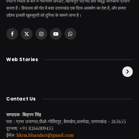
पर्यटन स्थलों के बारे में नवीनतम अपडेट, महत्वपूर्ण घटनाएं और समृद्ध जानकारी प्रदान
करता है। हिमालय की गोद में बसा उत्तराखंड एक दिव्य आकर्षण का देश है, और हमारा
उद्देश्य इसकी खूबसूरती को दुनिया के सामने लाना है।
Facebook
X
Instagram
YouTube
WhatsApp
(Twitter)
केदारनाथ से पहले होती है
उत्तराखंड की एक ऐसी
Web Stories
इनकी पूजा ! दर्शन के बिना
झील जहाँ नाहने आती हैं
अधूरी है यात्रा !
परियां।
Contact Us
सम्पादक- बिक्रम सिंह
पता : ग्राम उजागल,पीओ-गोविंदपुर, बैसखेत,अल्मोडा, उत्तराखंड – 263655
दूरभाष: +91 8266009455
ईमेलः
bkrm.bhandari@gmail.com