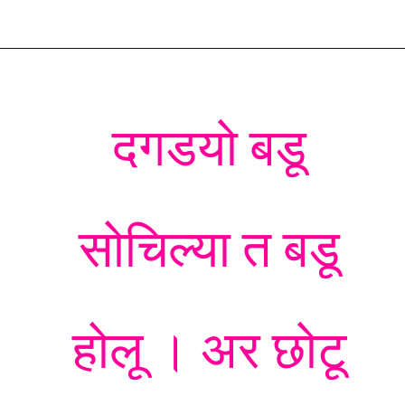
Opening
https://devbhoomidarshan.in/garhwali-suvichar/
दगडयो बडू
सोचिल्या त बडू
होलू । अर छोटू