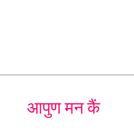
Opening
https://devbhoomidarshan.in/garhwali-suvichar/
आपुण मन कैं