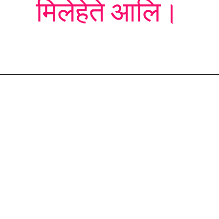
मिलेहेते आलि।
Opening
https://devbhoomidarshan.in/garhwali-suvichar/