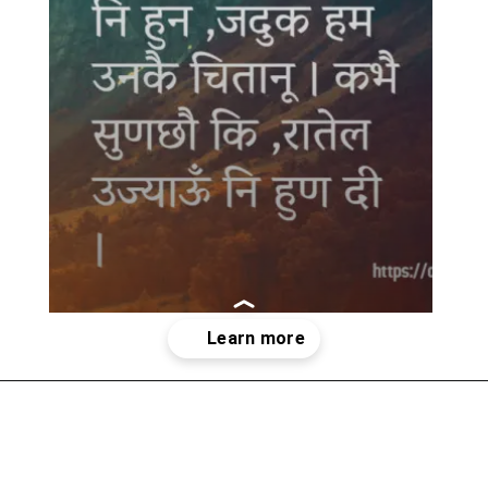
Opening
https://devbhoomidarshan.in/garhwali-suvichar/